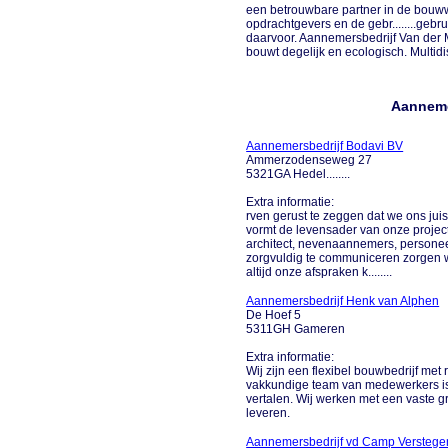
een betrouwbare partner in de bou
opdrachtgevers en de gebr........geb
daarvoor. Aannemersbedrijf Van der
bouwt degelijk en ecologisch. Multidisci
Aanneme
Aannemersbedrijf Bodavi BV
Ammerzodenseweg 27
5321GA Hedel........
Extra informatie:
rven gerust te zeggen dat we ons ju
vormt de levensader van onze proje
architect, nevenaannemers, personeel
zorgvuldig te communiceren zorgen we
altijd onze afspraken k........
Aannemersbedrijf Henk van Alphen
De Hoef 5
5311GH Gameren
Extra informatie:
Wij zijn een flexibel bouwbedrijf me
vakkundige team van medewerkers is 
vertalen. Wij werken met een vaste 
leveren.
Aannemersbedrijf vd Camp Verstege