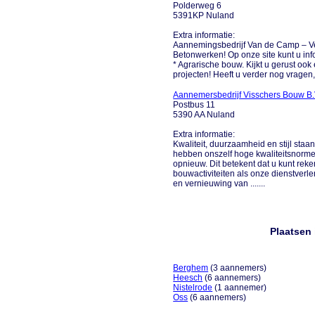
Polderweg 6
5391KP Nuland
Extra informatie:
Aannemingsbedrijf Van de Camp – Ver
Betonwerken! Op onze site kunt u inf
* Agrarische bouw. Kijkt u gerust ook
projecten! Heeft u verder nog vragen, ku
Aannemersbedrijf Visschers Bouw B.
Postbus 11
5390 AA Nuland
Extra informatie:
Kwaliteit, duurzaamheid en stijl sta
hebben onszelf hoge kwaliteitsnorm
opnieuw. Dit betekent dat u kunt rek
bouwactiviteiten als onze dienstverl
en vernieuwing van .......
Plaatsen
Berghem
(3 aannemers)
Heesch
(6 aannemers)
Nistelrode
(1 aannemer)
Oss
(6 aannemers)