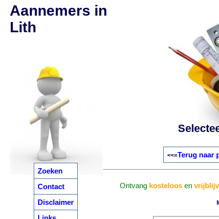
Aannemers in
Lith
Selecte
Terug naar 
<<=
Zoeken
Ontvang
kosteloos
en
vrijbli
Contact
Disclaimer
Links